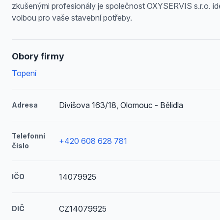
zkušenými profesionály je společnost OXYSERVIS s.r.o. id
volbou pro vaše stavební potřeby.
Obory firmy
Topení
Divišova 163/18, Olomouc - Bělidla
Adresa
Telefonní
+420 608 628 781
číslo
14079925
IČO
CZ14079925
DIČ