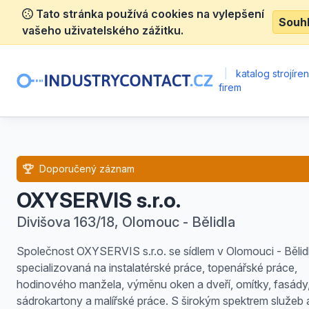
Tato stránka používá cookies na vylepšení
Souh
vašeho uživatelského zážitku.
|
katalog strojíre
firem
Doporučený záznam
OXYSERVIS s.r.o.
Divišova 163/18, Olomouc - Bělidla
Společnost OXYSERVIS s.r.o. se sídlem v Olomouci - Bělidl
specializovaná na instalatérské práce, topenářské práce,
hodinového manžela, výměnu oken a dveří, omítky, fasády
sádrokartony a malířské práce. S širokým spektrem služeb 