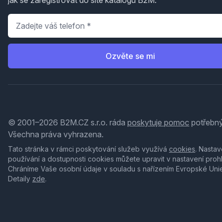
jak se zaregistrovat do sítě katalogů B2M.
Telefon
*
Ozvěte se mi
© 2001–2026 B2M.CZ s.r.o. ráda
poskytuje pomoc
potřebný
Všechna práva vyhrazena.
Tato stránka v rámci poskytování služeb využívá
cookies
. Nastav
používání a dostupnosti cookies můžete upravit v nastavení proh
Chráníme Vaše osobní údaje v souladu s nařízením Evropské Uni
Detaily
zde
.