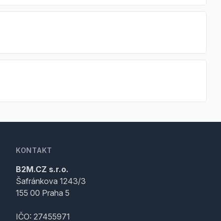
KONTAKT
B2M.CZ s.r.o.
Šafránkova 1243/3
155 00 Praha 5
IČO: 27455971