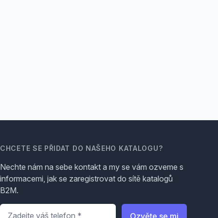
CHCETE SE PŘIDAT DO NAŠEHO KATALOGU?
Nechte nám na sebe kontakt a my se vám ozveme s
informacemi, jak se zaregistrovat do sítě katalogů
B2M.
Telefon
*
Ozvěte se mi