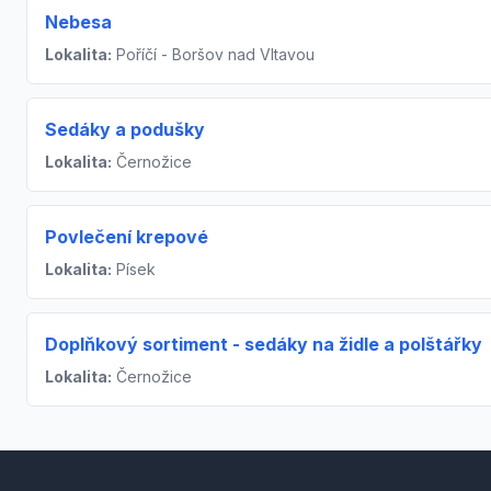
Nebesa
Lokalita:
Poříčí - Boršov nad Vltavou
Sedáky a podušky
Lokalita:
Černožice
Povlečení krepové
Lokalita:
Písek
Doplňkový sortiment - sedáky na židle a polštářky
Lokalita:
Černožice
Footer