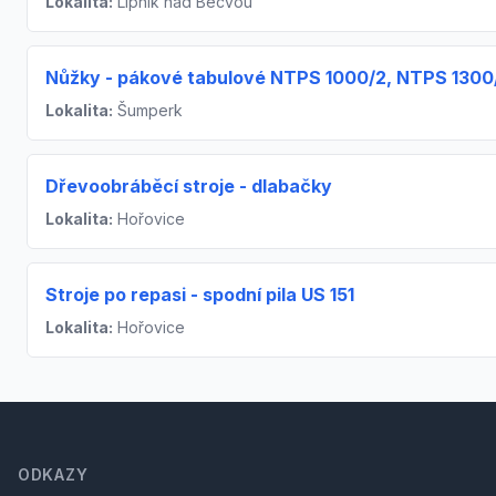
Lokalita:
Lipník nad Bečvou
Nůžky - pákové tabulové NTPS 1000/2, NTPS 1300/
Lokalita:
Šumperk
Dřevoobráběcí stroje - dlabačky
Lokalita:
Hořovice
Stroje po repasi - spodní pila US 151
Lokalita:
Hořovice
Footer
ODKAZY