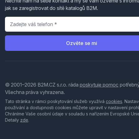
Nechte nám na sebe kontakt a my se vám ozveme s inform
jak se zaregistrovat do sítě katalogů B2M.
Telefon
*
Ozvěte se mi
© 2001–2026 B2M.CZ s.r.o. ráda
poskytuje pomoc
potřebný
Všechna práva vyhrazena.
Tato stránka v rámci poskytování služeb využívá
cookies
. Nastav
používání a dostupnosti cookies můžete upravit v nastavení proh
Chráníme Vaše osobní údaje v souladu s nařízením Evropské Uni
Detaily
zde
.