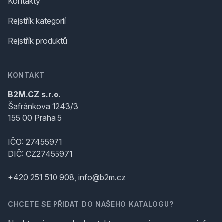
Kontakty
Rejstřík kategorií
Rejstřík produktů
KONTAKT
B2M.CZ s.r.o.
Šafránkova 1243/3
155 00 Praha 5
IČO: 27455971
DIČ: CZ27455971
+420 251 510 908, info@b2m.cz
CHCETE SE PŘIDAT DO NAŠEHO KATALOGU?