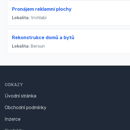
Pronájem reklamní plochy
Lokalita:
Vrchlabí
Rekonstrukce domů a bytů
Lokalita:
Beroun
Footer
ODKAZY
Úvodní stránka
Obchodní podmínky
Inzerce