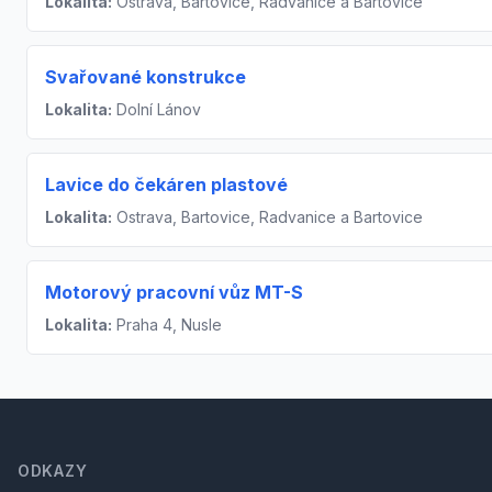
Lokalita:
Ostrava, Bartovice, Radvanice a Bartovice
Svařované konstrukce
Lokalita:
Dolní Lánov
Lavice do čekáren plastové
Lokalita:
Ostrava, Bartovice, Radvanice a Bartovice
Motorový pracovní vůz MT-S
Lokalita:
Praha 4, Nusle
Footer
ODKAZY