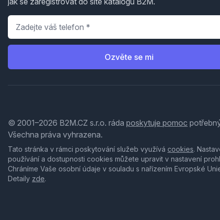
jak se zaregistrovat do sítě katalogů B2M.
Telefon
*
Ozvěte se mi
© 2001–2026 B2M.CZ s.r.o. ráda
poskytuje pomoc
potřebný
Všechna práva vyhrazena.
Tato stránka v rámci poskytování služeb využívá
cookies
. Nastav
používání a dostupnosti cookies můžete upravit v nastavení proh
Chráníme Vaše osobní údaje v souladu s nařízením Evropské Uni
Detaily
zde
.