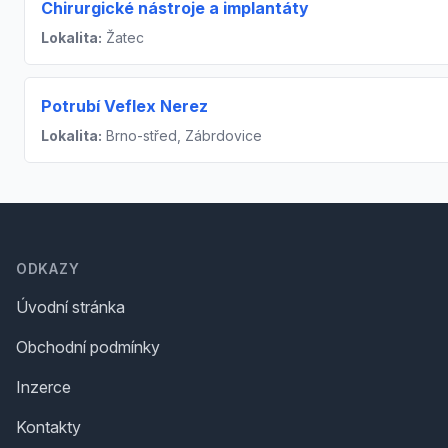
Chirurgické nástroje a implantáty
Lokalita:
Žatec
Potrubí Veflex Nerez
Lokalita:
Brno-střed, Zábrdovice
Footer
ODKAZY
Úvodní stránka
Obchodní podmínky
Inzerce
Kontakty