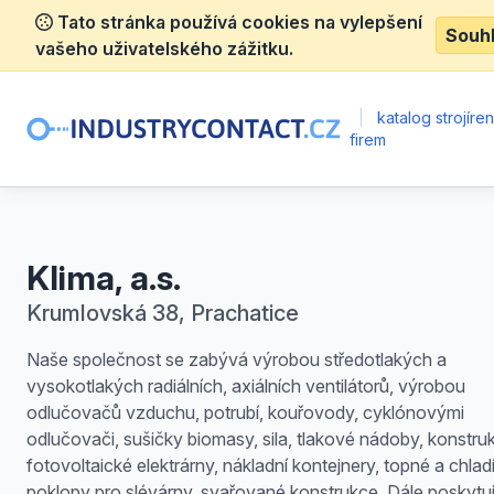
Tato stránka používá cookies na vylepšení
Souh
vašeho uživatelského zážitku.
|
katalog strojíre
firem
Klima, a.s.
Krumlovská 38, Prachatice
Naše společnost se zabývá výrobou středotlakých a
vysokotlakých radiálních, axiálních ventilátorů, výrobou
odlučovačů vzduchu, potrubí, kouřovody, cyklónovými
odlučovači, sušičky biomasy, sila, tlakové nádoby, konstru
fotovoltaické elektrárny, nákladní kontejnery, topné a chladí
poklopy pro slévárny, svařované konstrukce. Dále poskyt