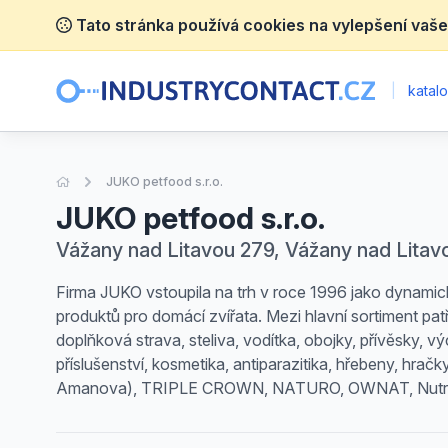
Tato stránka používá cookies na vylepšení vaše
|
katalo
Úvodní stránka
JUKO petfood s.r.o.
JUKO petfood s.r.o.
Vážany nad Litavou 279, Vážany nad Litav
Firma JUKO vstoupila na trh v roce 1996 jako dynamic
produktů pro domácí zvířata. Mezi hlavní sortiment patří
doplňková strava, steliva, vodítka, obojky, přívěsky, v
příslušenství, kosmetika, antiparazitika, hřebeny, hr
Amanova), TRIPLE CROWN, NATURO, OWNAT, Nutril