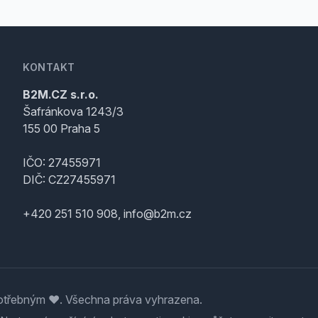
KONTAKT
B2M.CZ s.r.o.
Šafránkova 1243/3
155 00 Praha 5
IČO: 27455971
DIČ: CZ27455971
+420 251 510 908, info@b2m.cz
třebným ♥️. Všechna práva vyhrazena.