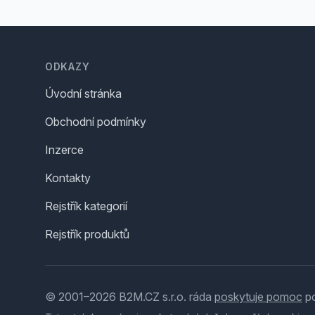
Footer
ODKAZY
Úvodní stránka
Obchodní podmínky
Inzerce
Kontakty
Rejstřík kategorií
Rejstřík produktů
© 2001–2026 B2M.CZ s.r.o. ráda
poskytuje pomoc
po