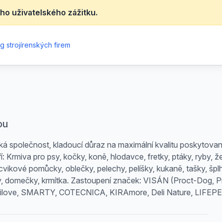
ho uživatelského zážitku.
g strojírenských firem
ou
ká společnost, kladoucí důraz na maximální kvalitu poskytovan
: Krmiva pro psy, kočky, koně, hlodavce, fretky, ptáky, ryby, že
ýcvikové pomůcky, oblečky, pelechy, pelíšky, kukaně, tašky, špl
ačky, domečky, krmítka. Zastoupení značek: VISÁN (Proct-Dog, 
ove, SMARTY, COTECNICA, KIRAmore, Deli Nature, LIFE