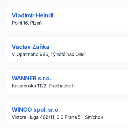
Vladimír Heindl
Polní 16, Plzeň
Václav Zaňka
V. Opatrného 986, Týniště nad Orlicí
WANNER s.r.o.
Kasárenská 1122, Prachatice II
WINCO spol. sr.o.
Viktora Huga 468/11, 0 0 Praha 5 - Smíchov