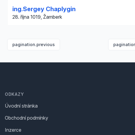
ing.Sergey Chaplygin
28. října 1019, Žamberk
pagination.previous
paginatio
Footer
ODKAZY
Úvodní stránka
Obchodní podmínky
Inzerce