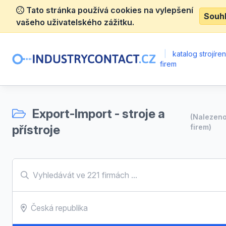
Tato stránka používá cookies na vylepšení
Souh
vašeho uživatelského zážitku.
|
katalog strojíre
firem
Export-Import - stroje a
(Nalezen
přístroje
firem)