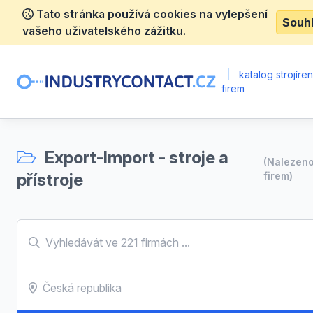
Tato stránka používá cookies na vylepšení
Souh
vašeho uživatelského zážitku.
|
katalog strojíre
firem
Export-Import - stroje a
(Nalezen
přístroje
firem)