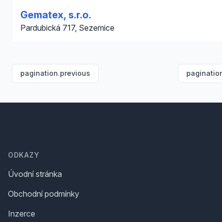
Gematex, s.r.o.
Pardubická 717, Sezemice
pagination.previous
paginatio
Footer
ODKAZY
Úvodní stránka
Obchodní podmínky
Inzerce