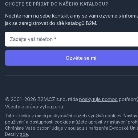
CHCETE SE PŘIDAT DO NAŠEHO KATALOGU?
Nechte nám na sebe kontakt a my se vám ozveme s inform
jak se zaregistrovat do sítě katalogů B2M.
Telefon
*
Ozvěte se mi
© 2001–2026 B2M.CZ s.r.o. ráda
poskytuje pomoc
potřebný
Všechna práva vyhrazena.
Tato stránka v rámci poskytování služeb využívá
cookies
. Nastav
používání a dostupnosti cookies můžete upravit v nastavení proh
Chráníme Vaše osobní údaje v souladu s nařízením Evropské Uni
Detaily
zde
.