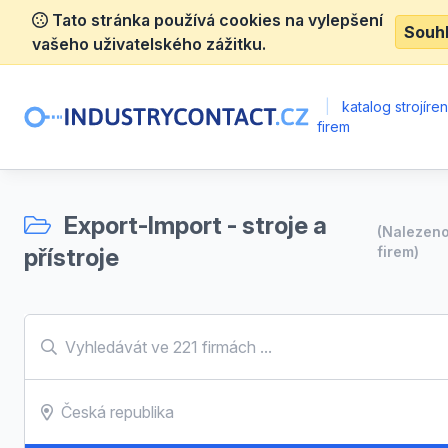
Tato stránka používá cookies na vylepšení
Souh
vašeho uživatelského zážitku.
|
katalog strojíre
firem
Export-Import - stroje a
(Nalezen
přístroje
firem)