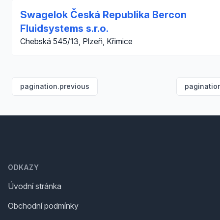
Swagelok Česká Republika Bercon
Fluidsystems s.r.o.
Chebská 545/13, Plzeň, Křimice
pagination.previous
paginatio
Footer
ODKAZY
Úvodní stránka
Obchodní podmínky