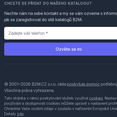
CHCETE SE PŘIDAT DO NAŠEHO KATALOGU?
Nechte nám na sebe kontakt a my se vám ozveme s inform
jak se zaregistrovat do sítě katalogů B2M.
Telefon
*
Ozvěte se mi
© 2001–2026 B2M.CZ s.r.o. ráda
poskytuje pomoc
potřebný
Všechna práva vyhrazena.
Tato stránka v rámci poskytování služeb využívá
cookies
. Nastav
používání a dostupnosti cookies můžete upravit v nastavení proh
Chráníme Vaše osobní údaje v souladu s nařízením Evropské Uni
Detaily
zde
.