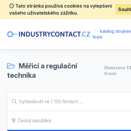
Tato stránka používá cookies na vylepšení
Souh
vašeho uživatelského zážitku.
|
katalog strojíre
firem
Měřicí a regulační
(Nalezeno
1 
technika
firem)