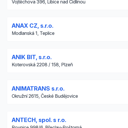
Vojtěchova 396, Libice nad Cidlinou
ANAX CZ, s.r.o.
Modlanská 1, Teplice
ANIK BIT, s.r.o.
Koterovská 2208 / 158, Plzeň
ANIMATRANS s.r.o.
Okružní 2615, České Budějovice
ANTECH, spol. s r.o.
Rovnice 998/6, Břeclav-Poštorná