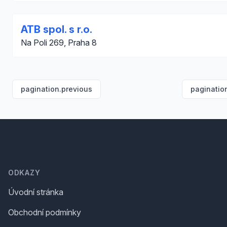
ATB spol. s r.o.
Na Poli 269, Praha 8
pagination.previous
paginatio
Footer
ODKAZY
Úvodní stránka
Obchodní podmínky