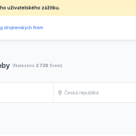
ho uživatelského zážitku.
g strojírenských firem
eby
(Nalezeno
2 728
firem)