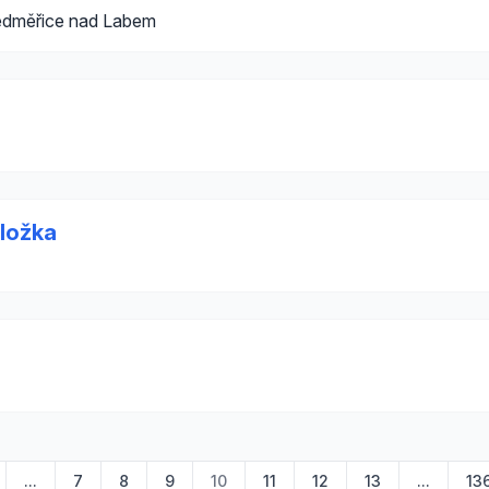
edměřice nad Labem
ložka
...
7
8
9
10
11
12
13
...
13