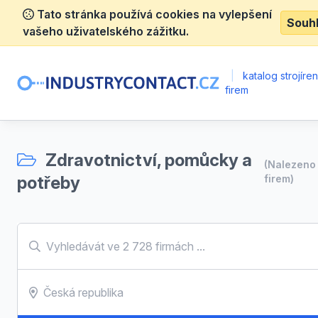
Tato stránka používá cookies na vylepšení
Souh
vašeho uživatelského zážitku.
|
katalog strojíre
firem
Zdravotnictví, pomůcky a
(Nalezen
potřeby
firem)