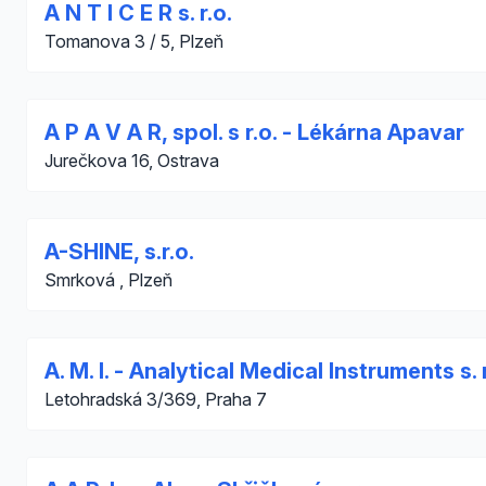
A N T I C E R s. r.o.
Tomanova 3 / 5, Plzeň
A P A V A R, spol. s r.o. - Lékárna Apavar
Jurečkova 16, Ostrava
A-SHINE, s.r.o.
Smrková , Plzeň
A. M. I. - Analytical Medical Instruments s. r
Letohradská 3/369, Praha 7