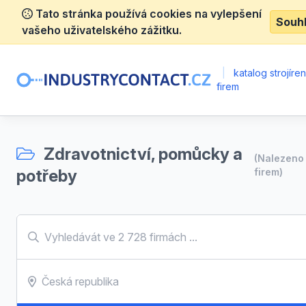
Tato stránka používá cookies na vylepšení
Souh
vašeho uživatelského zážitku.
|
katalog strojíre
firem
Zdravotnictví, pomůcky a
(Nalezen
potřeby
firem)