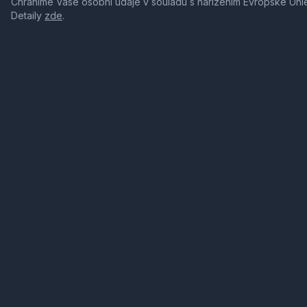
Chráníme Vaše osobní údaje v souladu s nařízením Evropské Uni
Detaily
zde
.