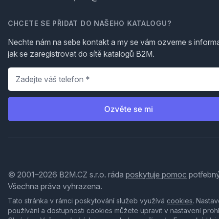
CHCETE SE PŘIDAT DO NAŠEHO KATALOGU?
Nechte nám na sebe kontakt a my se vám ozveme s inform
jak se zaregistrovat do sítě katalogů B2M.
Telefon
*
Ozvěte se mi
© 2001–2026 B2M.CZ s.r.o. ráda
poskytuje pomoc
potřebný
Všechna práva vyhrazena.
Tato stránka v rámci poskytování služeb využívá
cookies
. Nastav
používání a dostupnosti cookies můžete upravit v nastavení proh