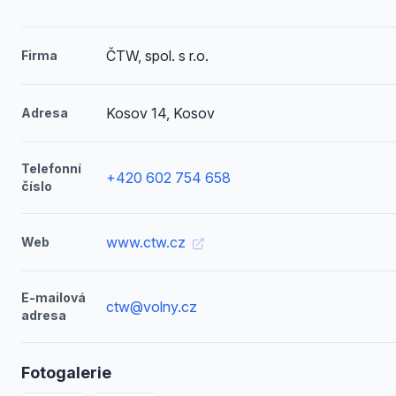
ČTW, spol. s r.o.
Firma
Kosov 14, Kosov
Adresa
Telefonní
+420 602 754 658
číslo
www.ctw.cz
Web
E-mailová
ctw@volny.cz
adresa
Fotogalerie