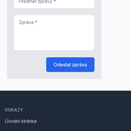
Zpráva
*
Odeslat zprávu
Footer
ODKAZY
Úvodní stránka