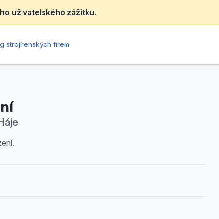
ho uživatelského zážitku.
g strojírenských firem
ní
 Háje
ení.