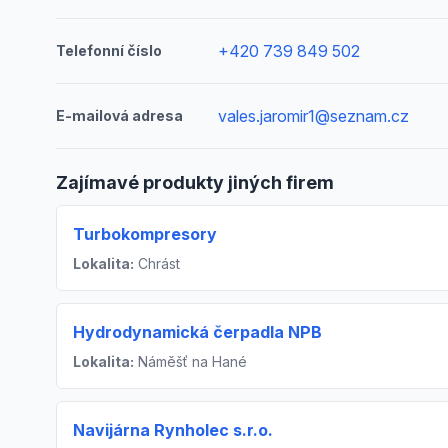
+420 739 849 502
Telefonní číslo
vales.jaromir1@seznam.cz
E-mailová adresa
Zajímavé produkty jiných firem
Turbokompresory
Lokalita:
Chrást
Hydrodynamická čerpadla NPB
Lokalita:
Náměšť na Hané
Navijárna Rynholec s.r.o.