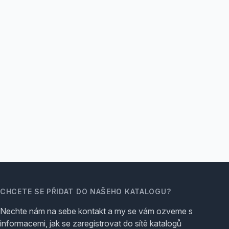
CHCETE SE PŘIDAT DO NAŠEHO KATALOGU?
Nechte nám na sebe kontakt a my se vám ozveme s
informacemi, jak se zaregistrovat do sítě katalogů