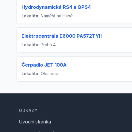
Hydrodynamická RS4 a QPS4
Lokalita:
Náměšť na Hané
Elektrocentrála E6000 PA572TYH
Lokalita:
Praha 4
Čerpadlo JET 100A
Lokalita:
Olomouc
Footer
ODKAZY
Úvodní stránka