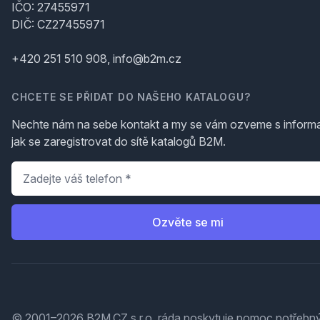
IČO: 27455971
DIČ: CZ27455971
+420 251 510 908, info@b2m.cz
CHCETE SE PŘIDAT DO NAŠEHO KATALOGU?
Nechte nám na sebe kontakt a my se vám ozveme s inform
jak se zaregistrovat do sítě katalogů B2M.
Telefon
*
Ozvěte se mi
© 2001–2026 B2M.CZ s.r.o. ráda
poskytuje pomoc
potřebný