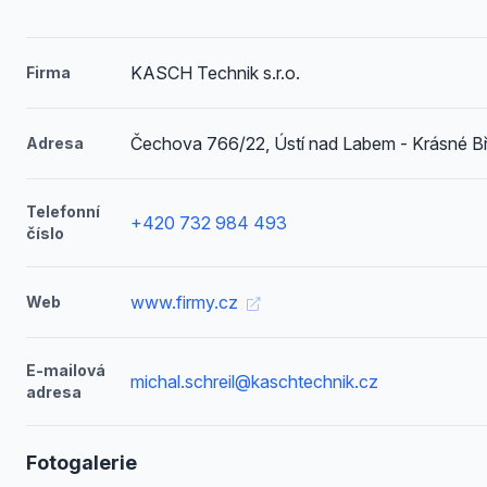
KASCH Technik s.r.o.
Firma
Čechova 766/22, Ústí nad Labem - Krásné B
Adresa
Telefonní
+420 732 984 493
číslo
www.firmy.cz
Web
E-mailová
michal.schreil@kaschtechnik.cz
adresa
Fotogalerie