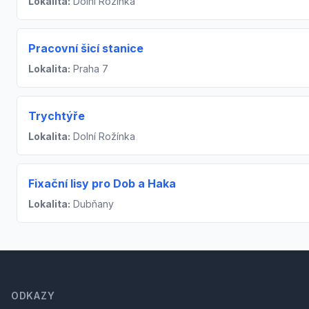
Lokalita:
Dolní Rožínka
Pracovní šicí stanice
Lokalita:
Praha 7
Trychtýře
Lokalita:
Dolní Rožínka
Fixační lisy pro Dob a Haka
Lokalita:
Dubňany
Footer
ODKAZY