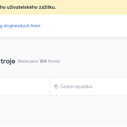
ho uživatelského zážitku.
g strojírenských firem
troje
(Nalezeno
186
firem)