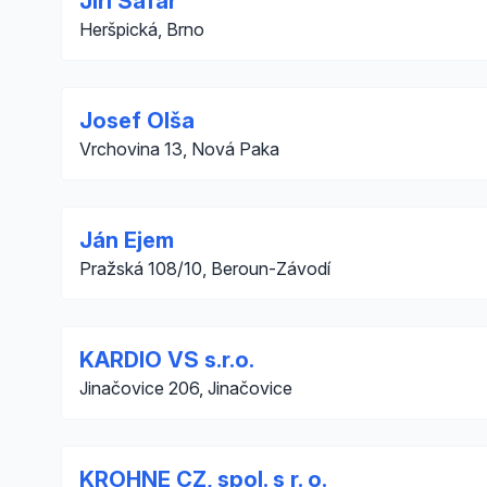
Jiří Šafář
Heršpická, Brno
Josef Olša
Vrchovina 13, Nová Paka
Ján Ejem
Pražská 108/10, Beroun-Závodí
KARDIO VS s.r.o.
Jinačovice 206, Jinačovice
KROHNE CZ, spol. s r. o.