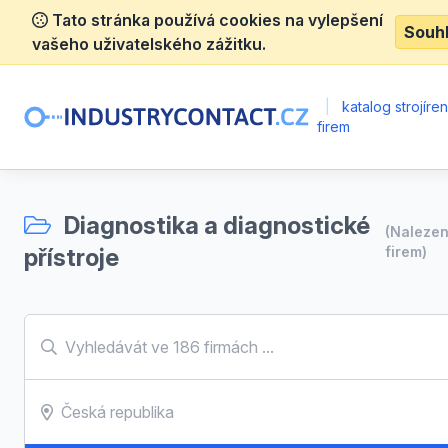
Tato stránka používá cookies na vylepšení
Souh
vašeho uživatelského zážitku.
|
katalog strojíre
firem
Diagnostika a diagnostické
(Naleze
přístroje
firem)