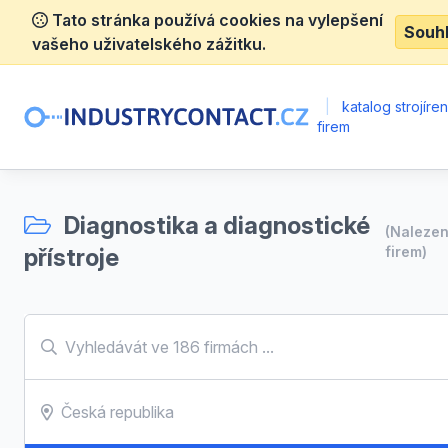
Tato stránka používá cookies na vylepšení
Souh
vašeho uživatelského zážitku.
|
katalog strojíre
firem
Diagnostika a diagnostické
(Naleze
přístroje
firem)