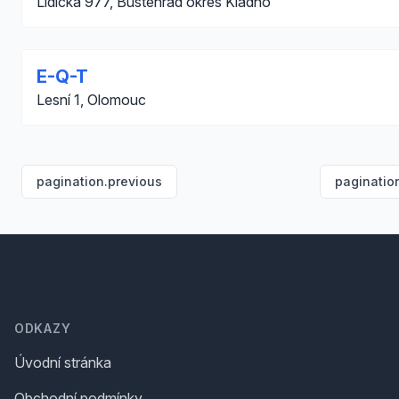
Lidická 977, Buštěhrad okres Kladno
E-Q-T
Lesní 1, Olomouc
pagination.previous
paginatio
Footer
ODKAZY
Úvodní stránka
Obchodní podmínky