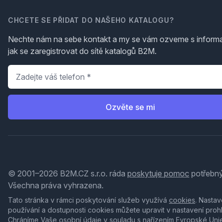
CHCETE SE PŘIDAT DO NAŠEHO KATALOGU?
Nechte nám na sebe kontakt a my se vám ozveme s inform
jak se zaregistrovat do sítě katalogů B2M.
Telefon
*
Ozvěte se mi
© 2001–2026 B2M.CZ s.r.o. ráda
poskytuje pomoc
potřebný
Všechna práva vyhrazena.
Tato stránka v rámci poskytování služeb využívá
cookies
. Nastav
používání a dostupnosti cookies můžete upravit v nastavení proh
Chráníme Vaše osobní údaje v souladu s nařízením Evropské Uni