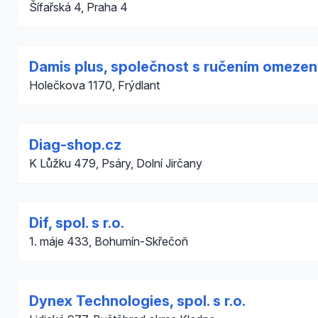
Šífařská 4, Praha 4
Damis plus, společnost s ručením omeze
Holečkova 1170, Frýdlant
Diag-shop.cz
K Lůžku 479, Psáry, Dolní Jirčany
Dif, spol. s r.o.
1. máje 433, Bohumín-Skřečoň
Dynex Technologies, spol. s r.o.