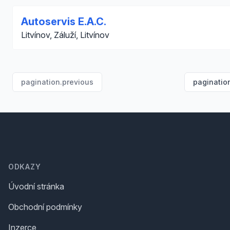
Autoservis E.A.C.
Litvínov, Záluží, Litvínov
pagination.previous
paginatio
Footer
ODKAZY
Úvodní stránka
Obchodní podmínky
Inzerce