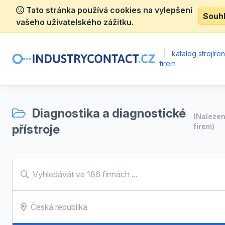
Tato stránka používá cookies na vylepšení
Souh
vašeho uživatelského zážitku.
|
katalog strojíre
firem
Diagnostika a diagnostické
(Naleze
přístroje
firem)