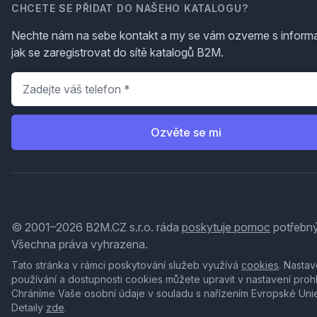
CHCETE SE PŘIDAT DO NAŠEHO KATALOGU?
Nechte nám na sebe kontakt a my se vám ozveme s inform
jak se zaregistrovat do sítě katalogů B2M.
Telefon
*
Ozvěte se mi
© 2001–2026 B2M.CZ s.r.o. ráda
poskytuje pomoc
potřebný
Všechna práva vyhrazena.
Tato stránka v rámci poskytování služeb využívá
cookies
. Nastav
používání a dostupnosti cookies můžete upravit v nastavení proh
Chráníme Vaše osobní údaje v souladu s nařízením Evropské Uni
Detaily
zde
.