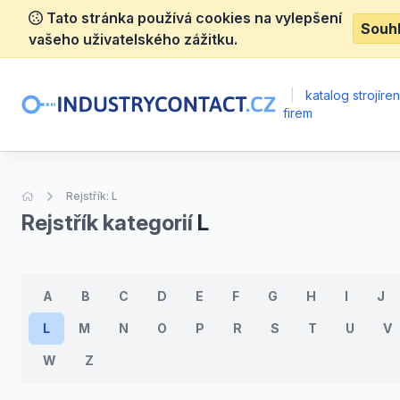
Tato stránka používá cookies na vylepšení
Souh
vašeho uživatelského zážitku.
|
katalog strojíre
firem
Úvodní stránka
Rejstřík: L
Rejstřík kategorií
L
A
B
C
D
E
F
G
H
I
J
L
M
N
O
P
R
S
T
U
V
W
Z